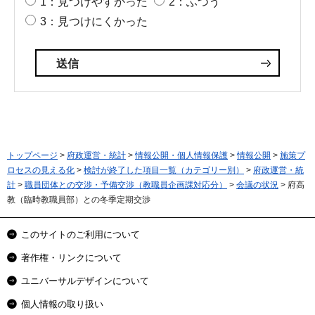
1：見つけやすかった
2：ふつう
3：見つけにくかった
トップページ
>
府政運営・統計
>
情報公開・個人情報保護
>
情報公開
>
施策プ
ロセスの見える化
>
検討が終了した項目一覧（カテゴリー別）
>
府政運営・統
計
>
職員団体との交渉・予備交渉（教職員企画課対応分）
>
会議の状況
> 府高
教（臨時教職員部）との冬季定期交渉
このサイトのご利用について
著作権・リンクについて
ユニバーサルデザインについて
個人情報の取り扱い