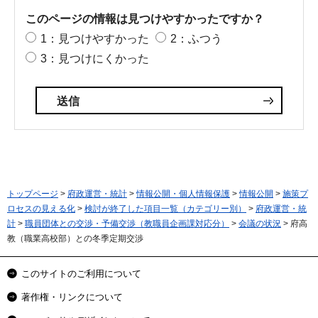
このページの情報は見つけやすかったですか？
1：見つけやすかった
2：ふつう
3：見つけにくかった
トップページ
>
府政運営・統計
>
情報公開・個人情報保護
>
情報公開
>
施策プ
ロセスの見える化
>
検討が終了した項目一覧（カテゴリー別）
>
府政運営・統
計
>
職員団体との交渉・予備交渉（教職員企画課対応分）
>
会議の状況
> 府高
教（職業高校部）との冬季定期交渉
このサイトのご利用について
著作権・リンクについて