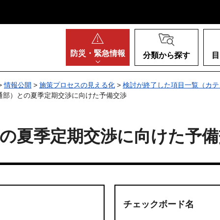
阪府
防災・
緊急情報
分類から探す
目
>
情報公開
>
施策プロセスの見える化
>
検討が終了した項目一覧（カテ
定通部）との夏季定期交渉に向けた予備交渉
との夏季定期交渉に向けた予備
チェックボード名