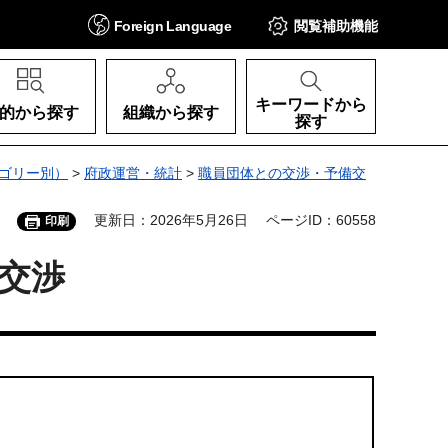
Foreign
Language
閲覧補助
機能
キーワードから
的から探す
組織から探す
探す
ゴリー別）
>
府政運営・統計
>
職員団体との交渉・予備交
更新日：2026年5月26日
ページID：60558
印刷
交渉