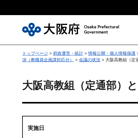
大
トップページ
>
府政運営・統計
>
情報公開・個人情報保護
渉（教職員企画課対応分）
>
会議の状況
> 大阪高教組（
大阪高教組（定通部）
実施日