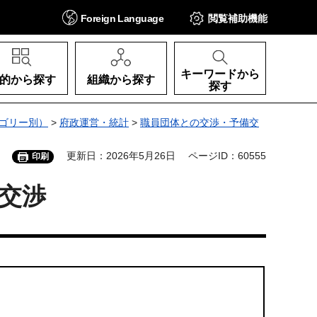
Foreign
Language
閲覧補助
機能
キーワードから
的から探す
組織から探す
探す
ゴリー別）
>
府政運営・統計
>
職員団体との交渉・予備交
更新日：2026年5月26日
ページID：60555
印刷
交渉