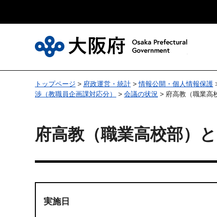
大
トップページ
>
府政運営・統計
>
情報公開・個人情報保護
渉（教職員企画課対応分）
>
会議の状況
> 府高教（職業
府高教（職業高校部）
実施日