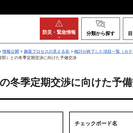
阪府
防災・
緊急情報
分類から探す
目
>
情報公開
>
施策プロセスの見える化
>
検討が終了した項目一覧（カテ
高校部）との冬季定期交渉に向けた予備交渉
との冬季定期交渉に向けた予備
チェックボード名