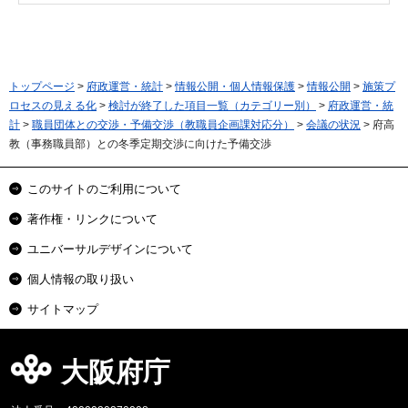
トップページ
>
府政運営・統計
>
情報公開・個人情報保護
>
情報公開
>
施策プ
ロセスの見える化
>
検討が終了した項目一覧（カテゴリー別）
>
府政運営・統
計
>
職員団体との交渉・予備交渉（教職員企画課対応分）
>
会議の状況
> 府高
教（事務職員部）との冬季定期交渉に向けた予備交渉
このサイトのご利用について
著作権・リンクについて
ユニバーサルデザインについて
個人情報の取り扱い
サイトマップ
大阪府庁