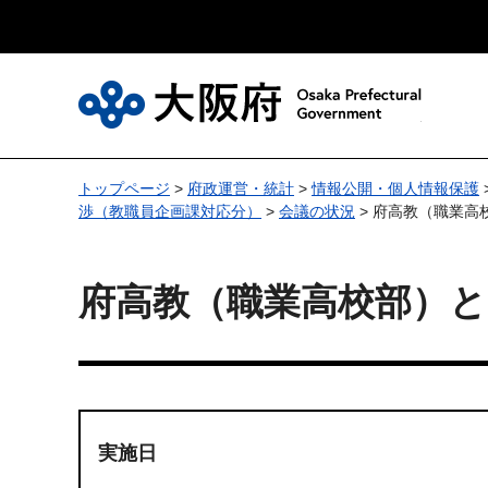
大
トップページ
>
府政運営・統計
>
情報公開・個人情報保護
渉（教職員企画課対応分）
>
会議の状況
> 府高教（職業高
府高教（職業高校部）と
実施日