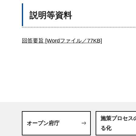
説明等資料
回答要旨 [Wordファイル／77KB]
施策プロセス
オープン府庁
る化