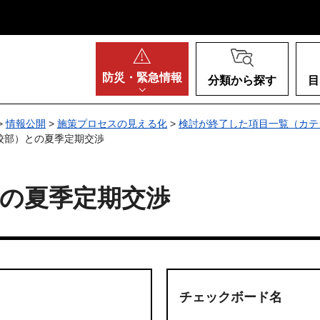
阪府
防災・
緊急情報
分類から探す
目
>
情報公開
>
施策プロセスの見える化
>
検討が終了した項目一覧（カテ
校部）との夏季定期交渉
の夏季定期交渉
チェックボード名