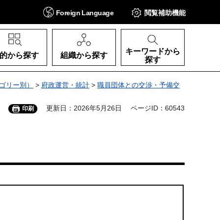
Foreign
Language
閲覧補助
機能
キーワードから
的から探す
組織から探す
探す
ゴリー別）
>
府政運営・統計
>
職員団体との交渉・予備交
更新日：2026年5月26日
ページID：60543
印刷