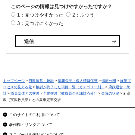
このページの情報は見つけやすかったですか？
1：見つけやすかった
2：ふつう
3：見つけにくかった
トップページ
>
府政運営・統計
>
情報公開・個人情報保護
>
情報公開
>
施策プ
ロセスの見える化
>
検討が終了した項目一覧（カテゴリー別）
>
府政運営・統
計
>
職員団体との交渉・予備交渉（教職員企画課対応分）
>
会議の状況
> 府高
教（実習教員部）との夏季定期交渉
このサイトのご利用について
著作権・リンクについて
ユニバーサルデザインについて