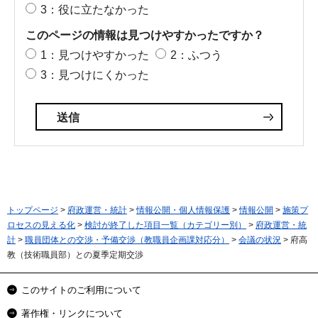
3：役に立たなかった
このページの情報は見つけやすかったですか？
1：見つけやすかった
2：ふつう
3：見つけにくかった
トップページ
>
府政運営・統計
>
情報公開・個人情報保護
>
情報公開
>
施策プ
ロセスの見える化
>
検討が終了した項目一覧（カテゴリー別）
>
府政運営・統
計
>
職員団体との交渉・予備交渉（教職員企画課対応分）
>
会議の状況
> 府高
教（技術職員部）との夏季定期交渉
このサイトのご利用について
著作権・リンクについて