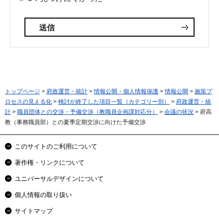
トップページ
>
府政運営・統計
>
情報公開・個人情報保護
>
情報公開
>
施策プ
ロセスの見える化
>
検討が終了した項目一覧（カテゴリー別）
>
府政運営・統
計
>
職員団体との交渉・予備交渉（教職員企画課対応分）
>
会議の状況
> 府高
教（事務職員部）との夏季定期交渉に向けた予備交渉
このサイトのご利用について
著作権・リンクについて
ユニバーサルデザインについて
個人情報の取り扱い
サイトマップ