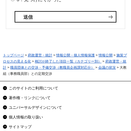
トップページ
>
府政運営・統計
>
情報公開・個人情報保護
>
情報公開
>
施策プ
ロセスの見える化
>
検討が終了した項目一覧（カテゴリー別）
>
府政運営・統
計
>
職員団体との交渉・予備交渉（教職員企画課対応分）
>
会議の状況
> 大教
組（事務職員部）との定期交渉
このサイトのご利用について
著作権・リンクについて
ユニバーサルデザインについて
個人情報の取り扱い
サイトマップ