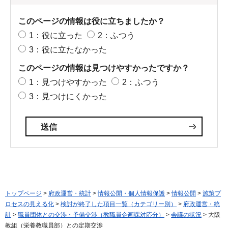
このページの情報は役に立ちましたか？
1：役に立った
2：ふつう
3：役に立たなかった
このページの情報は見つけやすかったですか？
1：見つけやすかった
2：ふつう
3：見つけにくかった
トップページ
>
府政運営・統計
>
情報公開・個人情報保護
>
情報公開
>
施策プ
ロセスの見える化
>
検討が終了した項目一覧（カテゴリー別）
>
府政運営・統
計
>
職員団体との交渉・予備交渉（教職員企画課対応分）
>
会議の状況
> 大阪
教組（栄養教職員部）との定期交渉