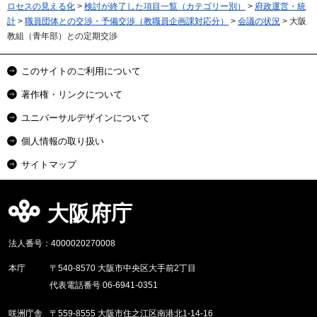
ロセスの見える化
>
検討が終了した項目一覧（カテゴリー別）
>
府政運営・統
計
>
職員団体との交渉・予備交渉（教職員企画課対応分）
>
会議の状況
> 大阪
教組（青年部）との定期交渉
このサイトのご利用について
著作権・リンクについて
ユニバーサルデザインについて
個人情報の取り扱い
サイトマップ
大阪府庁
法人番号：4000020270008
本庁
〒540-8570 大阪市中央区大手前2丁目
代表電話番号 06-6941-0351
咲洲庁舎
〒559-8555 大阪市住之江区南港北1-14-16