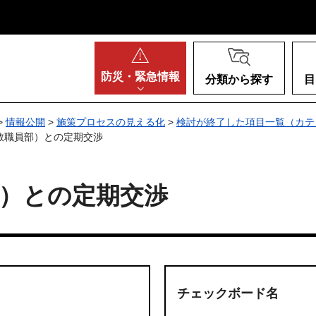
阪府
防災・
緊急情報
分類から探す
目
>
情報公開
>
施策プロセスの見える化
>
検討が終了した項目一覧（カテ
教職員部）との定期交渉
）との定期交渉
チェックボード名