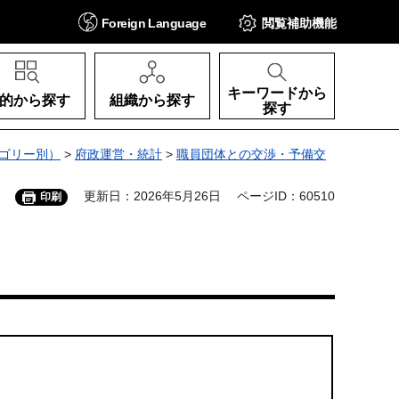
Foreign
Language
閲覧補助
機能
キーワードから
的から探す
組織から探す
探す
ゴリー別）
>
府政運営・統計
>
職員団体との交渉・予備交
更新日：2026年5月26日
ページID：60510
印刷