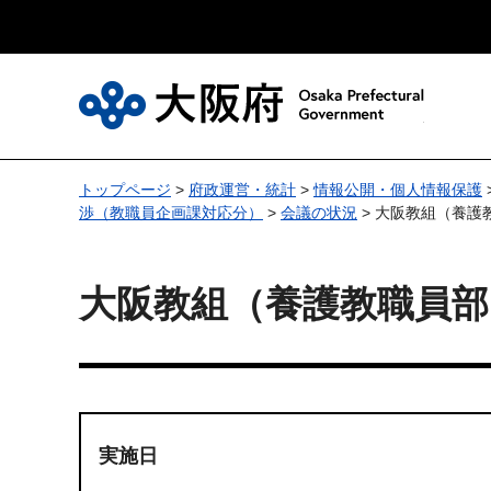
大
トップページ
>
府政運営・統計
>
情報公開・個人情報保護
渉（教職員企画課対応分）
>
会議の状況
> 大阪教組（養護
大阪教組（養護教職員部
実施日