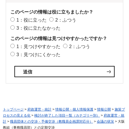
このページの情報は役に立ちましたか？
1：役に立った
2：ふつう
3：役に立たなかった
このページの情報は見つけやすかったですか？
1：見つけやすかった
2：ふつう
3：見つけにくかった
トップページ
>
府政運営・統計
>
情報公開・個人情報保護
>
情報公開
>
施策プ
ロセスの見える化
>
検討が終了した項目一覧（カテゴリー別）
>
府政運営・統
計
>
職員団体との交渉・予備交渉（教職員企画課対応分）
>
会議の状況
> 大阪
教組（事務職員部）との定期交渉