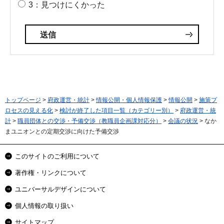
3：見つけにくかった
トップページ
>
府政運営・統計
>
情報公開・個人情報保護
>
情報公開
>
施策プ
ロセスの見える化
>
検討が終了した項目一覧（カテゴリー別）
>
府政運営・統
計
>
職員団体との交渉・予備交渉（教職員企画課対応分）
>
会議の状況
> なか
まユニオンとの定期交渉に向けた予備交渉
このサイトのご利用について
著作権・リンクについて
ユニバーサルデザインについて
個人情報の取り扱い
サイトマップ