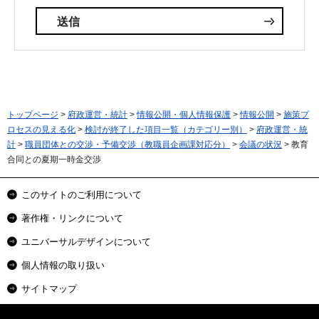
トップページ
>
府政運営・統計
>
情報公開・個人情報保護
>
情報公開
>
施策プ
ロセスの見える化
>
検討が終了した項目一覧（カテゴリー別）
>
府政運営・統
計
>
職員団体との交渉・予備交渉（教職員企画課対応分）
>
会議の状況
> 教育
合同との夏期一時金交渉
このサイトのご利用について
著作権・リンクについて
ユニバーサルデザインについて
個人情報の取り扱い
サイトマップ