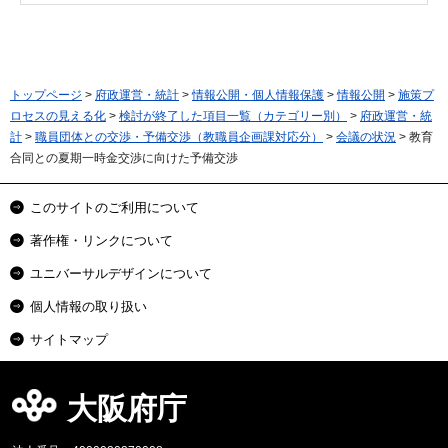
トップページ
>
府政運営・統計
>
情報公開・個人情報保護
>
情報公開
>
施策プ
ロセスの見える化
>
検討が終了した項目一覧（カテゴリー別）
>
府政運営・統
計
>
職員団体との交渉・予備交渉（教職員企画課対応分）
>
会議の状況
> 教育
合同との夏期一時金交渉に向けた予備交渉
このサイトのご利用について
著作権・リンクについて
ユニバーサルデザインについて
個人情報の取り扱い
サイトマップ
大阪府庁