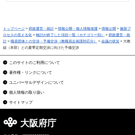
トップページ
>
府政運営・統計
>
情報公開・個人情報保護
>
情報公開
>
施策プ
ロセスの見える化
>
検討が終了した項目一覧（カテゴリー別）
>
府政運営・統
計
>
職員団体との交渉・予備交渉（教職員企画課対応分）
>
会議の状況
> 大教
組（本部）との夏季定期交渉に向けた予備交渉
このサイトのご利用について
著作権・リンクについて
ユニバーサルデザインについて
個人情報の取り扱い
サイトマップ
大阪府庁