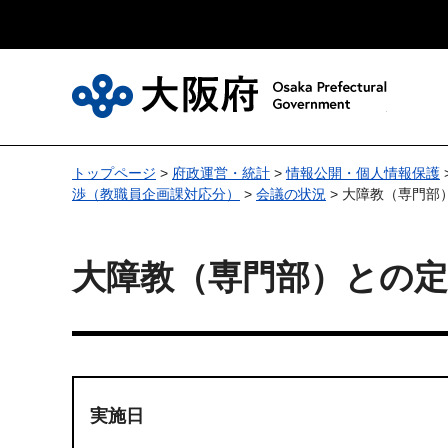
大
トップページ
>
府政運営・統計
>
情報公開・個人情報保護
渉（教職員企画課対応分）
>
会議の状況
> 大障教（専門部
大障教（専門部）との定
実施日