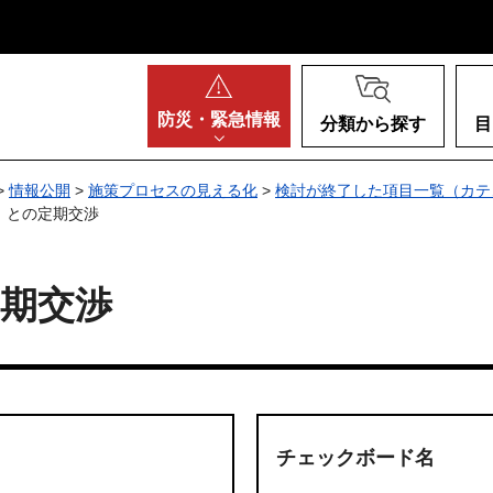
阪府
防災・
緊急情報
分類から探す
目
>
情報公開
>
施策プロセスの見える化
>
検討が終了した項目一覧（カテ
）との定期交渉
期交渉
チェックボード名