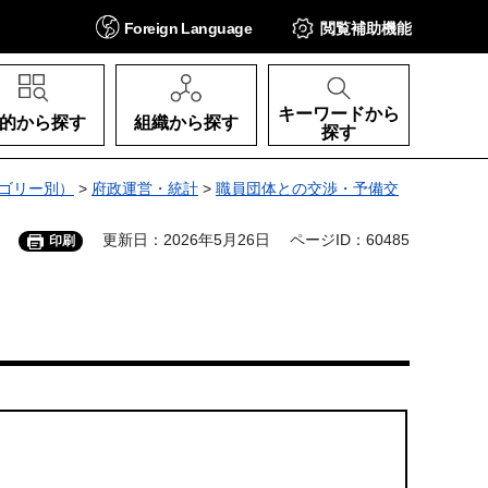
Foreign
Language
閲覧補助
機能
キーワードから
的から探す
組織から探す
探す
ゴリー別）
>
府政運営・統計
>
職員団体との交渉・予備交
更新日：2026年5月26日
ページID：60485
印刷