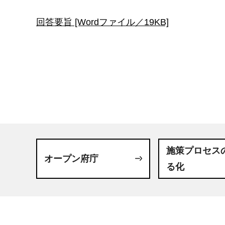
回答要旨 [Wordファイル／19KB]
施策プロセス
オープン府庁
る化