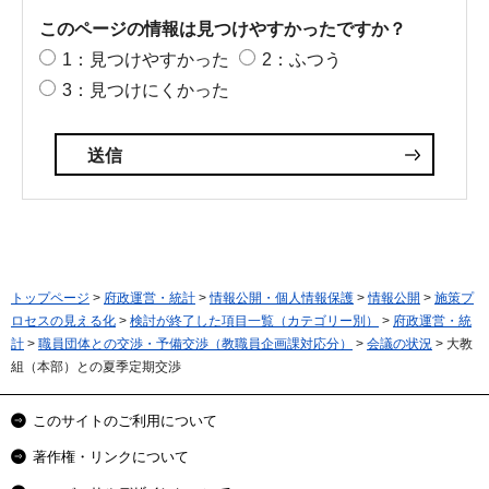
このページの情報は見つけやすかったですか？
1：見つけやすかった
2：ふつう
3：見つけにくかった
トップページ
>
府政運営・統計
>
情報公開・個人情報保護
>
情報公開
>
施策プ
ロセスの見える化
>
検討が終了した項目一覧（カテゴリー別）
>
府政運営・統
計
>
職員団体との交渉・予備交渉（教職員企画課対応分）
>
会議の状況
> 大教
組（本部）との夏季定期交渉
このサイトのご利用について
著作権・リンクについて