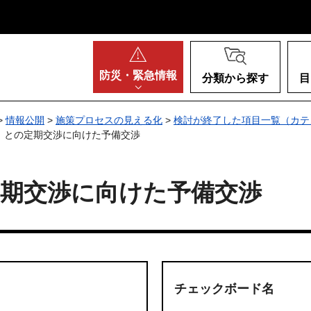
阪府
防災・
緊急情報
分類から探す
目
>
情報公開
>
施策プロセスの見える化
>
検討が終了した項目一覧（カテ
）との定期交渉に向けた予備交渉
定期交渉に向けた予備交渉
チェックボード名