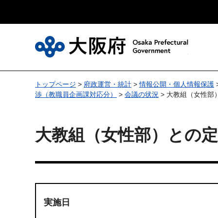
大
トップページ
>
府政運営・統計
>
情報公開・個人情報保護
渉（教職員企画課対応分）
>
会議の状況
> 大教組（女性部
大教組（女性部）との
実施日