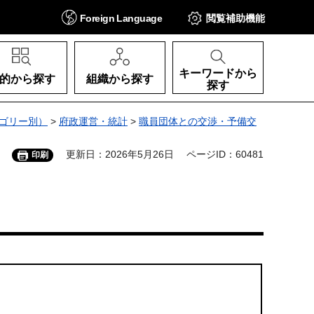
Foreign
Language
閲覧補助
機能
キーワードから
的から探す
組織から探す
探す
ゴリー別）
>
府政運営・統計
>
職員団体との交渉・予備交
更新日：2026年5月26日
ページID：60481
印刷