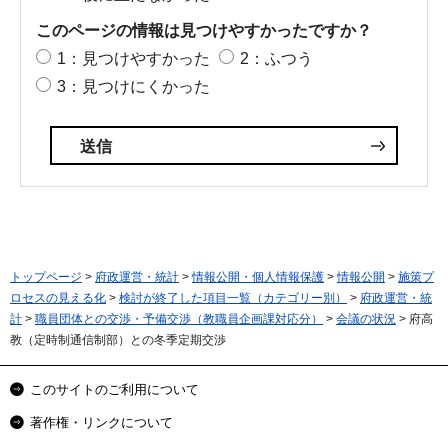
このページの情報は見つけやすかったですか？
1：見つけやすかった
2：ふつう
3：見つけにくかった
トップページ
>
府政運営・統計
>
情報公開・個人情報保護
>
情報公開
>
施策プ
ロセスの見える化
>
検討が終了した項目一覧（カテゴリー別）
>
府政運営・統
計
>
職員団体との交渉・予備交渉（教職員企画課対応分）
>
会議の状況
> 府高
教（定時制通信制部）との冬季定期交渉
このサイトのご利用について
著作権・リンクについて