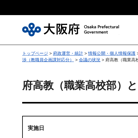
大
トップページ
>
府政運営・統計
>
情報公開・個人情報保護
渉（教職員企画課対応分）
>
会議の状況
> 府高教（職業高
府高教（職業高校部）と
実施日