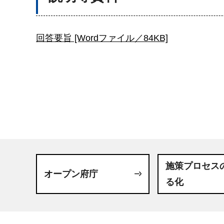
回答要旨 [Wordファイル／84KB]
施策プロセス
オープン府庁
る化