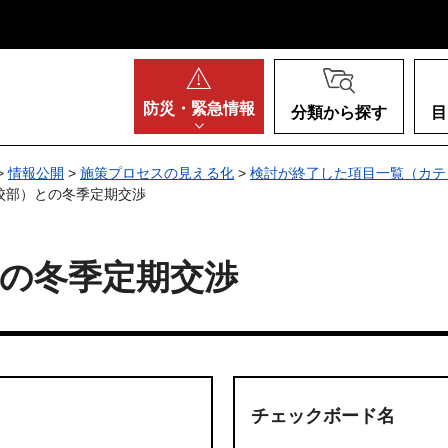
阪府
防災・
緊急情報
分類から探す
目
>
情報公開
>
施策プロセスの見える化
>
検討が終了した項目一覧（カテ
校部）との冬季定期交渉
の冬季定期交渉
チェックボード名