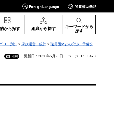
Foreign
Language
閲覧補助
機能
キーワードから
的から探す
組織から探す
探す
ゴリー別）
>
府政運営・統計
>
職員団体との交渉・予備交
更新日：2026年5月26日
ページID：60473
印刷