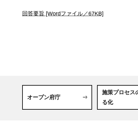
回答要旨 [Wordファイル／67KB]
施策プロセス
オープン府庁
る化