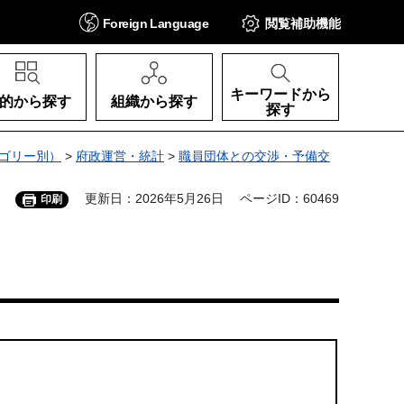
Foreign
Language
閲覧補助
機能
キーワードから
的から探す
組織から探す
探す
ゴリー別）
>
府政運営・統計
>
職員団体との交渉・予備交
更新日：2026年5月26日
ページID：60469
印刷