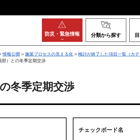
阪府
防災・
緊急情報
分類から探す
目
>
情報公開
>
施策プロセスの見える化
>
検討が終了した項目一覧（カテ
員部）との冬季定期交渉
の冬季定期交渉
チェックボード名