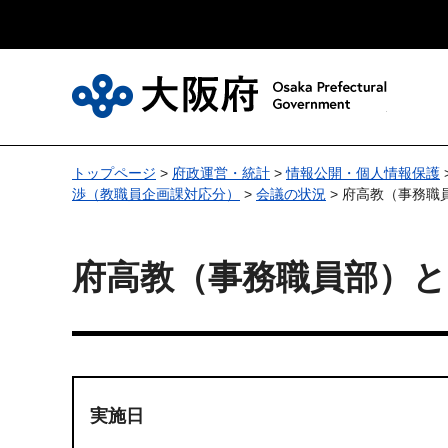
大
トップページ
>
府政運営・統計
>
情報公開・個人情報保護
渉（教職員企画課対応分）
>
会議の状況
> 府高教（事務職
府高教（事務職員部）と
実施日