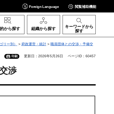
Foreign
Language
閲覧補助
機能
キーワードから
的から探す
組織から探す
探す
ゴリー別）
>
府政運営・統計
>
職員団体との交渉・予備交
更新日：2026年5月26日
ページID：60457
印刷
交渉