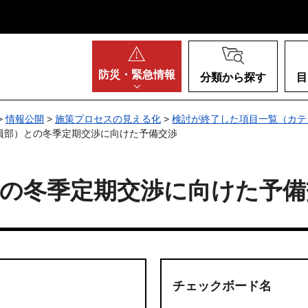
阪府
防災・
緊急情報
分類から探す
目
>
情報公開
>
施策プロセスの見える化
>
検討が終了した項目一覧（カテ
教員部）との冬季定期交渉に向けた予備交渉
との冬季定期交渉に向けた予備
チェックボード名