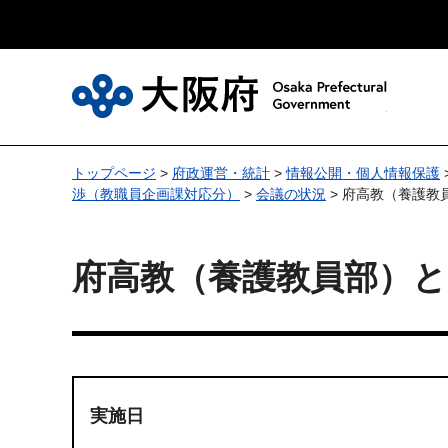
大
トップページ
>
府政運営・統計
>
情報公開・個人情報保護
渉（教職員企画課対応分）
>
会議の状況
> 府高教（養護
府高教（養護教員部）
実施日