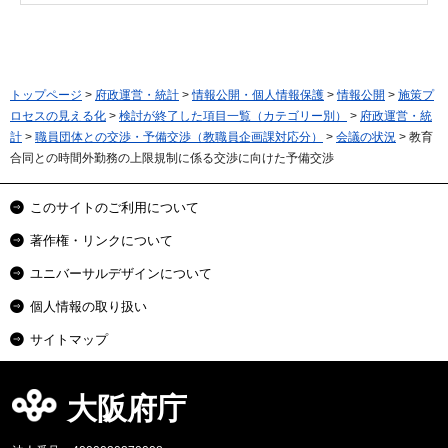
トップページ
>
府政運営・統計
>
情報公開・個人情報保護
>
情報公開
>
施策プ
ロセスの見える化
>
検討が終了した項目一覧（カテゴリー別）
>
府政運営・統
計
>
職員団体との交渉・予備交渉（教職員企画課対応分）
>
会議の状況
> 教育
合同との時間外勤務の上限規制に係る交渉に向けた予備交渉
このサイトのご利用について
著作権・リンクについて
ユニバーサルデザインについて
個人情報の取り扱い
サイトマップ
大阪府庁