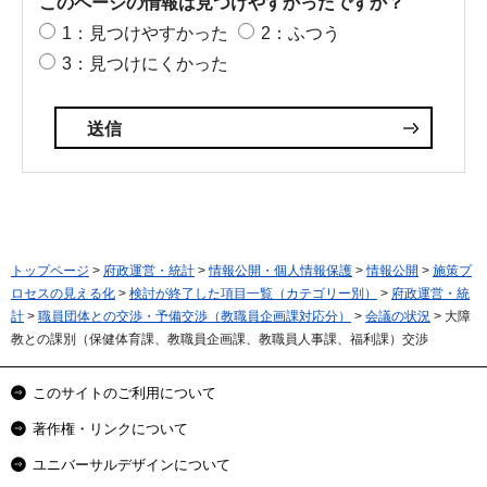
このページの情報は見つけやすかったですか？
1：見つけやすかった
2：ふつう
3：見つけにくかった
トップページ
>
府政運営・統計
>
情報公開・個人情報保護
>
情報公開
>
施策プ
ロセスの見える化
>
検討が終了した項目一覧（カテゴリー別）
>
府政運営・統
計
>
職員団体との交渉・予備交渉（教職員企画課対応分）
>
会議の状況
> 大障
教との課別（保健体育課、教職員企画課、教職員人事課、福利課）交渉
このサイトのご利用について
著作権・リンクについて
ユニバーサルデザインについて