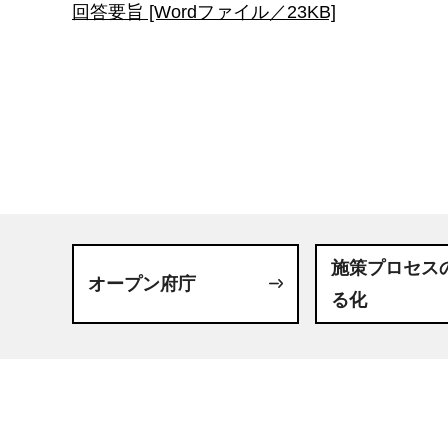
回答要旨 [Wordファイル／23KB]
施策プロセス
オープン府庁
る化