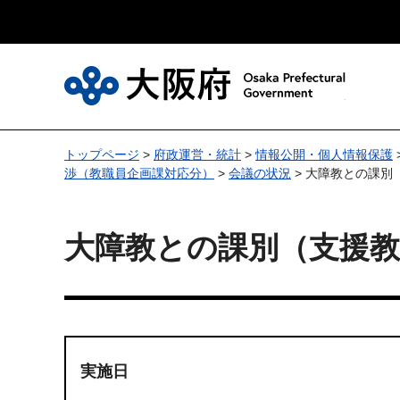
大
トップページ
>
府政運営・統計
>
情報公開・個人情報保護
渉（教職員企画課対応分）
>
会議の状況
> 大障教との課別
大障教との課別（支援教
実施日