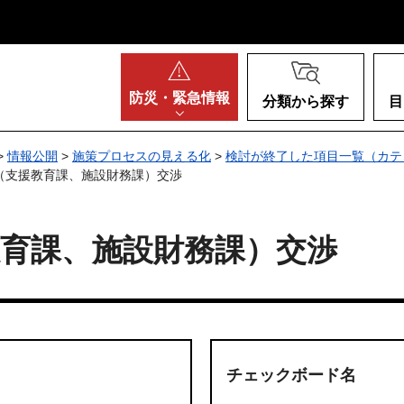
阪府
防災・
緊急情報
分類から探す
目
>
情報公開
>
施策プロセスの見える化
>
検討が終了した項目一覧（カテ
（支援教育課、施設財務課）交渉
育課、施設財務課）交渉
チェックボード名