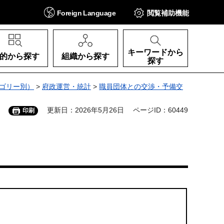
Foreign
Language
閲覧補助
機能
キーワードから
的から探す
組織から探す
探す
ゴリー別）
>
府政運営・統計
>
職員団体との交渉・予備交
更新日：2026年5月26日
ページID：60449
印刷