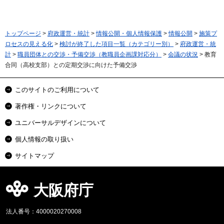
トップページ
>
府政運営・統計
>
情報公開・個人情報保護
>
情報公開
>
施策プ
ロセスの見える化
>
検討が終了した項目一覧（カテゴリー別）
>
府政運営・統
計
>
職員団体との交渉・予備交渉（教職員企画課対応分）
>
会議の状況
> 教育
合同（高校支部）との定期交渉に向けた予備交渉
このサイトのご利用について
著作権・リンクについて
ユニバーサルデザインについて
個人情報の取り扱い
サイトマップ
大阪府庁
法人番号：4000020270008