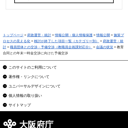
トップページ
>
府政運営・統計
>
情報公開・個人情報保護
>
情報公開
>
施策プ
ロセスの見える化
>
検討が終了した項目一覧（カテゴリー別）
>
府政運営・統
計
>
職員団体との交渉・予備交渉（教職員企画課対応分）
>
会議の状況
> 教育
合同との年末一時金交渉に向けた予備交渉
このサイトのご利用について
著作権・リンクについて
ユニバーサルデザインについて
個人情報の取り扱い
サイトマップ
大阪府庁