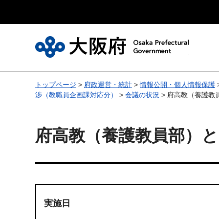
大
トップページ
>
府政運営・統計
>
情報公開・個人情報保護
渉（教職員企画課対応分）
>
会議の状況
> 府高教（養護
府高教（養護教員部）
実施日