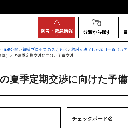
阪府
防災・
緊急情報
分類から探す
目
>
情報公開
>
施策プロセスの見える化
>
検討が終了した項目一覧（カテ
教員部）との夏季定期交渉に向けた予備交渉
との夏季定期交渉に向けた予備
チェックボード名