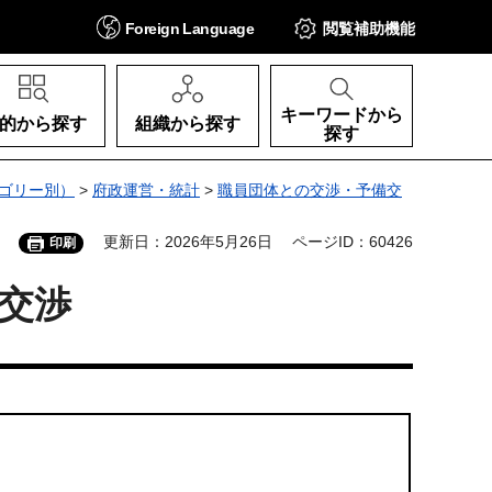
Foreign
Language
閲覧補助
機能
キーワードから
的から探す
組織から探す
探す
ゴリー別）
>
府政運営・統計
>
職員団体との交渉・予備交
更新日：2026年5月26日
ページID：60426
印刷
交渉