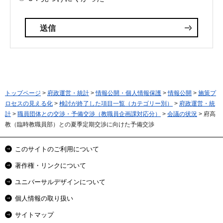
トップページ
>
府政運営・統計
>
情報公開・個人情報保護
>
情報公開
>
施策プ
ロセスの見える化
>
検討が終了した項目一覧（カテゴリー別）
>
府政運営・統
計
>
職員団体との交渉・予備交渉（教職員企画課対応分）
>
会議の状況
> 府高
教（臨時教職員部）との夏季定期交渉に向けた予備交渉
このサイトのご利用について
著作権・リンクについて
ユニバーサルデザインについて
個人情報の取り扱い
サイトマップ