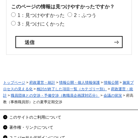
このページの情報は見つけやすかったですか？
1：見つけやすかった
2：ふつう
3：見つけにくかった
トップページ
>
府政運営・統計
>
情報公開・個人情報保護
>
情報公開
>
施策プ
ロセスの見える化
>
検討が終了した項目一覧（カテゴリー別）
>
府政運営・統
計
>
職員団体との交渉・予備交渉（教職員企画課対応分）
>
会議の状況
> 府高
教（事務職員部）との夏季定期交渉
このサイトのご利用について
著作権・リンクについて
ユニバーサルデザインについて