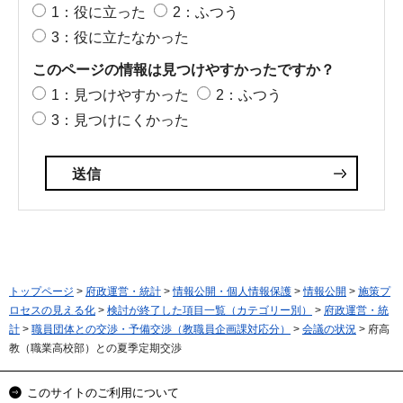
1：役に立った
2：ふつう
3：役に立たなかった
このページの情報は見つけやすかったですか？
1：見つけやすかった
2：ふつう
3：見つけにくかった
トップページ
>
府政運営・統計
>
情報公開・個人情報保護
>
情報公開
>
施策プ
ロセスの見える化
>
検討が終了した項目一覧（カテゴリー別）
>
府政運営・統
計
>
職員団体との交渉・予備交渉（教職員企画課対応分）
>
会議の状況
> 府高
教（職業高校部）との夏季定期交渉
このサイトのご利用について