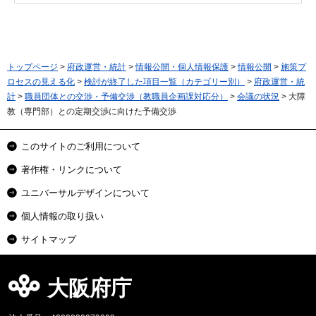
トップページ
>
府政運営・統計
>
情報公開・個人情報保護
>
情報公開
>
施策プ
ロセスの見える化
>
検討が終了した項目一覧（カテゴリー別）
>
府政運営・統
計
>
職員団体との交渉・予備交渉（教職員企画課対応分）
>
会議の状況
> 大障
教（専門部）との定期交渉に向けた予備交渉
このサイトのご利用について
著作権・リンクについて
ユニバーサルデザインについて
個人情報の取り扱い
サイトマップ
大阪府庁