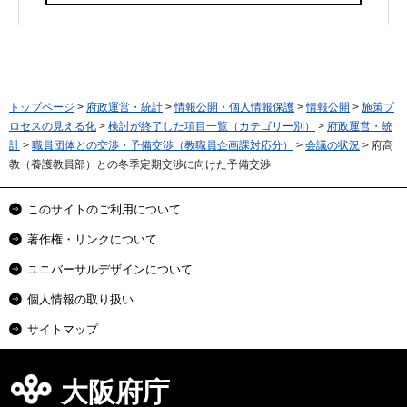
トップページ
>
府政運営・統計
>
情報公開・個人情報保護
>
情報公開
>
施策プ
ロセスの見える化
>
検討が終了した項目一覧（カテゴリー別）
>
府政運営・統
計
>
職員団体との交渉・予備交渉（教職員企画課対応分）
>
会議の状況
> 府高
教（養護教員部）との冬季定期交渉に向けた予備交渉
このサイトのご利用について
著作権・リンクについて
ユニバーサルデザインについて
個人情報の取り扱い
サイトマップ
大阪府庁