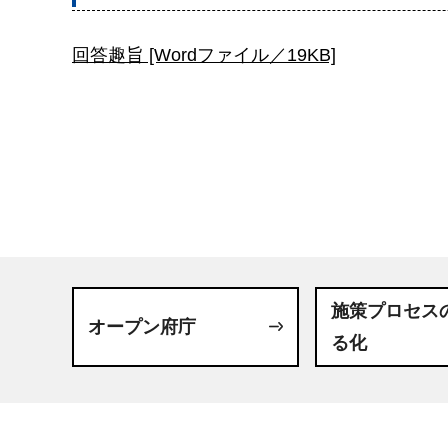
回答趣旨 [Wordファイル／19KB]
施策プロセス
オープン府庁
る化