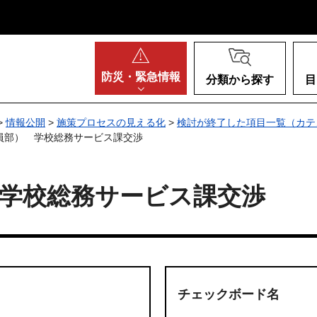
阪府
防災・
緊急情報
分類から探す
目
>
情報公開
>
施策プロセスの見える化
>
検討が終了した項目一覧（カテ
員部） 学校総務サービス課交渉
学校総務サービス課交渉
チェックボード名