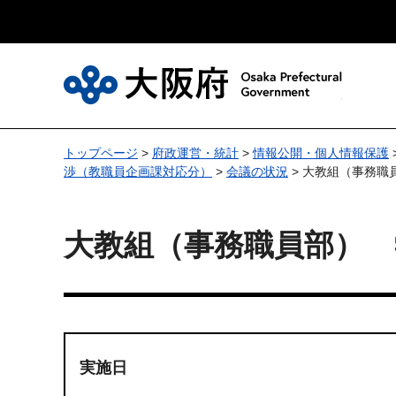
大
トップページ
>
府政運営・統計
>
情報公開・個人情報保護
渉（教職員企画課対応分）
>
会議の状況
> 大教組（事務職
大教組（事務職員部） 
実施日