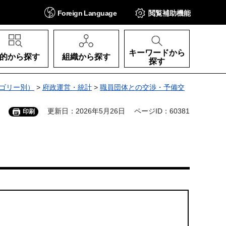
Foreign
Language
閲覧補助
機能
キーワードから
的から探す
組織から探す
探す
ゴリー別）
>
府政運営・統計
>
職員団体との交渉・予備交
更新日：2026年5月26日
ページID：60381
印刷