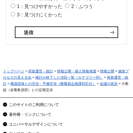
1：見つけやすかった
2：ふつう
3：見つけにくかった
トップページ
>
府政運営・統計
>
情報公開・個人情報保護
>
情報公開
>
施策プ
ロセスの見える化
>
検討が終了した項目一覧（カテゴリー別）
>
府政運営・統
計
>
職員団体との交渉・予備交渉（教職員企画課対応分）
>
会議の状況
> 大教
組（栄養教員部）との定期交渉
このサイトのご利用について
著作権・リンクについて
ユニバーサルデザインについて