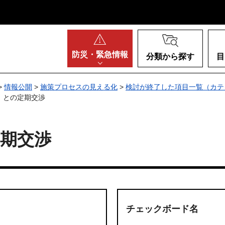
阪府
防災・
緊急情報
分類から探す
目
>
情報公開
>
施策プロセスの見える化
>
検討が終了した項目一覧（カテ
）との定期交渉
期交渉
チェックボード名