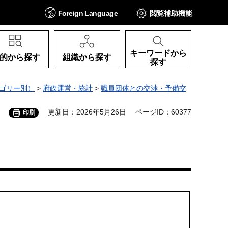
Foreign
Language
閲覧補助
機能
キーワードから
的から探す
組織から探す
探す
ゴリー別）
>
府政運営・統計
>
職員団体との交渉・予備交
更新日：2026年5月26日
ページID：60377
印刷