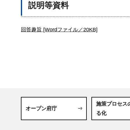
説明等資料
回答趣旨 [Wordファイル／20KB]
施策プロセス
オープン府庁
る化