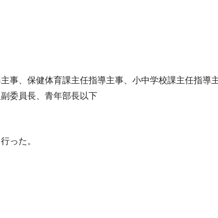
導主事、保健体育課主任指導主事、小中学校課主任指導
組副委員長、青年部長以下
を行った。