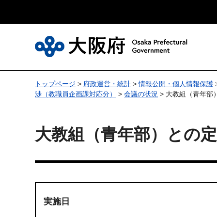
大
トップページ
>
府政運営・統計
>
情報公開・個人情報保護
渉（教職員企画課対応分）
>
会議の状況
> 大教組（青年部
大教組（青年部）との定
実施日