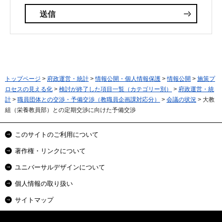
トップページ
>
府政運営・統計
>
情報公開・個人情報保護
>
情報公開
>
施策プ
ロセスの見える化
>
検討が終了した項目一覧（カテゴリー別）
>
府政運営・統
計
>
職員団体との交渉・予備交渉（教職員企画課対応分）
>
会議の状況
> 大教
組（栄養教員部）との定期交渉に向けた予備交渉
このサイトのご利用について
著作権・リンクについて
ユニバーサルデザインについて
個人情報の取り扱い
サイトマップ