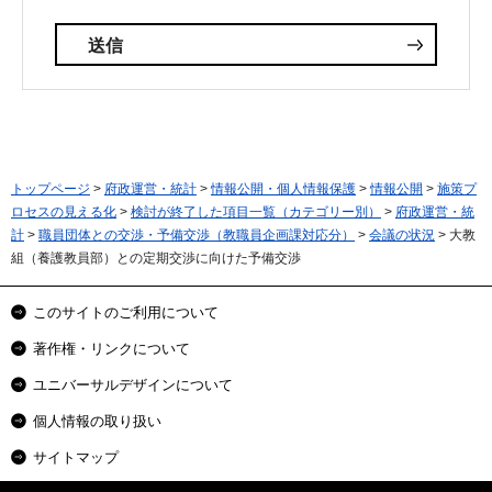
トップページ
>
府政運営・統計
>
情報公開・個人情報保護
>
情報公開
>
施策プ
ロセスの見える化
>
検討が終了した項目一覧（カテゴリー別）
>
府政運営・統
計
>
職員団体との交渉・予備交渉（教職員企画課対応分）
>
会議の状況
> 大教
組（養護教員部）との定期交渉に向けた予備交渉
このサイトのご利用について
著作権・リンクについて
ユニバーサルデザインについて
個人情報の取り扱い
サイトマップ