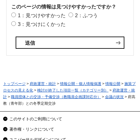
このページの情報は見つけやすかったですか？
1：見つけやすかった
2：ふつう
3：見つけにくかった
トップページ
>
府政運営・統計
>
情報公開・個人情報保護
>
情報公開
>
施策プ
ロセスの見える化
>
検討が終了した項目一覧（カテゴリー別）
>
府政運営・統
計
>
職員団体との交渉・予備交渉（教職員企画課対応分）
>
会議の状況
> 府高
教（青年部）との冬季定期交渉
このサイトのご利用について
著作権・リンクについて
ユニバーサルデザインについて