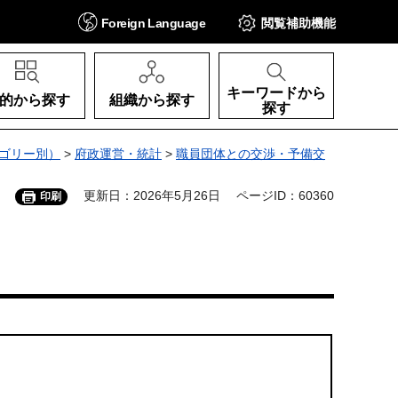
Foreign
Language
閲覧補助
機能
キーワードから
的から探す
組織から探す
探す
ゴリー別）
>
府政運営・統計
>
職員団体との交渉・予備交
更新日：2026年5月26日
ページID：60360
印刷