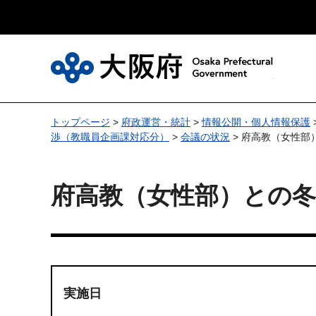
大
トップページ
>
府政運営・統計
>
情報公開・個人情報保護
渉（教職員企画課対応分）
>
会議の状況
> 府高教（女性部
府高教（女性部）との冬
実施日