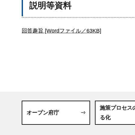
説明等資料
回答趣旨 [Wordファイル／63KB]
施策プロセス
オープン府庁
る化