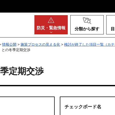
阪府
防災・
緊急情報
分類から探す
目
>
情報公開
>
施策プロセスの見える化
>
検討が終了した項目一覧（カテ
）との冬季定期交渉
季定期交渉
チェックボード名