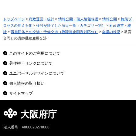
トップページ
>
府政運営・統計
>
情報公開・個人情報保護
>
情報公開
>
施策プ
ロセスの見える化
>
検討が終了した項目一覧（カテゴリー別）
>
府政運営・統
計
>
職員団体との交渉・予備交渉（教職員企画課対応分）
>
会議の状況
> 教育
合同との講師継続雇用交渉
このサイトのご利用について
著作権・リンクについて
ユニバーサルデザインについて
個人情報の取り扱い
サイトマップ
大阪府庁
法人番号：4000020270008