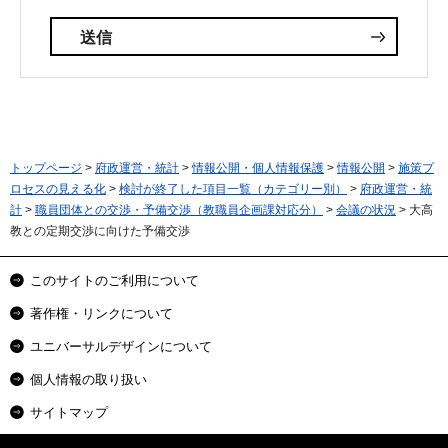
トップページ
>
府政運営・統計
>
情報公開・個人情報保護
>
情報公開
>
施策プ
ロセスの見える化
>
検討が終了した項目一覧（カテゴリー別）
>
府政運営・統
計
>
職員団体との交渉・予備交渉（教職員企画課対応分）
>
会議の状況
> 大高
教との定期交渉に向けた予備交渉
このサイトのご利用について
著作権・リンクについて
ユニバーサルデザインについて
個人情報の取り扱い
サイトマップ