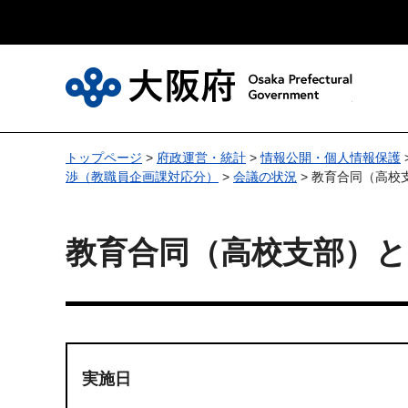
大
トップページ
>
府政運営・統計
>
情報公開・個人情報保護
渉（教職員企画課対応分）
>
会議の状況
> 教育合同（高校
教育合同（高校支部）
実施日