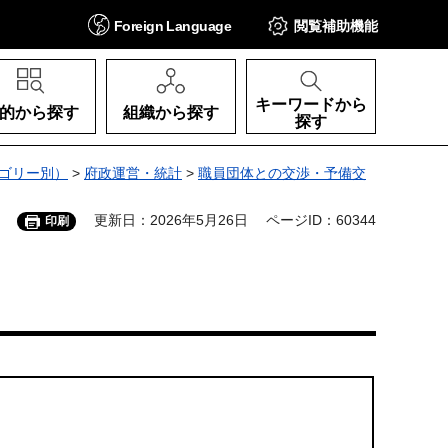
Foreign
Language
閲覧補助
機能
キーワードから
的から探す
組織から探す
探す
ゴリー別）
>
府政運営・統計
>
職員団体との交渉・予備交
更新日：2026年5月26日
ページID：60344
印刷