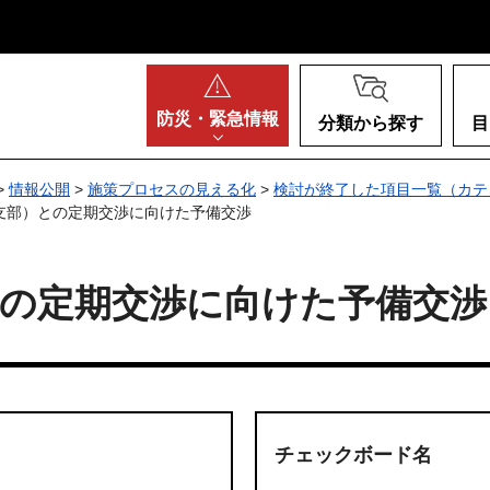
阪府
防災・
緊急情報
分類から探す
目
>
情報公開
>
施策プロセスの見える化
>
検討が終了した項目一覧（カテ
支部）との定期交渉に向けた予備交渉
との定期交渉に向けた予備交渉
チェックボード名