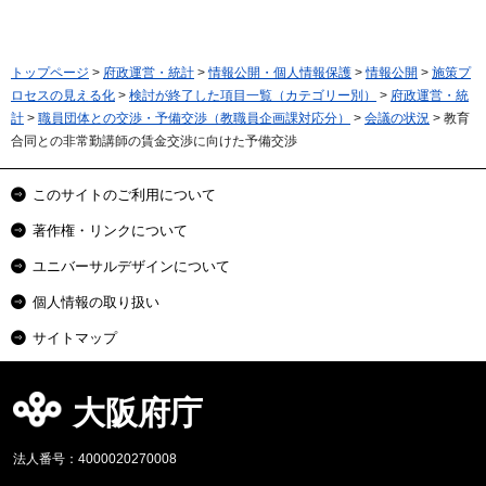
トップページ
>
府政運営・統計
>
情報公開・個人情報保護
>
情報公開
>
施策プ
ロセスの見える化
>
検討が終了した項目一覧（カテゴリー別）
>
府政運営・統
計
>
職員団体との交渉・予備交渉（教職員企画課対応分）
>
会議の状況
> 教育
合同との非常勤講師の賃金交渉に向けた予備交渉
このサイトのご利用について
著作権・リンクについて
ユニバーサルデザインについて
個人情報の取り扱い
サイトマップ
大阪府庁
法人番号：4000020270008