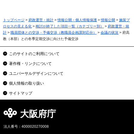
トップページ
>
府政運営・統計
>
情報公開・個人情報保護
>
情報公開
>
施策プ
ロセスの見える化
>
検討が終了した項目一覧（カテゴリー別）
>
府政運営・統
計
>
職員団体との交渉・予備交渉（教職員企画課対応分）
>
会議の状況
> 府高
教（本部）との冬季定期交渉に向けた予備交渉
このサイトのご利用について
著作権・リンクについて
ユニバーサルデザインについて
個人情報の取り扱い
サイトマップ
大阪府庁
法人番号：4000020270008