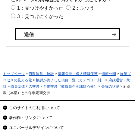
1：見つけやすかった
2：ふつう
3：見つけにくかった
トップページ
>
府政運営・統計
>
情報公開・個人情報保護
>
情報公開
>
施策プ
ロセスの見える化
>
検討が終了した項目一覧（カテゴリー別）
>
府政運営・統
計
>
職員団体との交渉・予備交渉（教職員企画課対応分）
>
会議の状況
> 府高
教（本部）との冬季定期交渉
このサイトのご利用について
著作権・リンクについて
ユニバーサルデザインについて