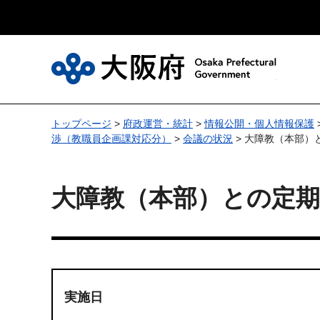
大
トップページ
>
府政運営・統計
>
情報公開・個人情報保護
渉（教職員企画課対応分）
>
会議の状況
> 大障教（本部）
大障教（本部）との定
実施日