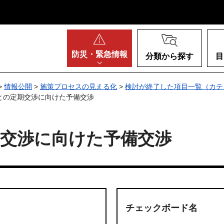
阪府
防災・
緊急情報
分類から探す
目
>
情報公開
>
施策プロセスの見える化
>
検討が終了した項目一覧（カテ
との定期交渉に向けた予備交渉
期交渉に向けた予備交渉
チェックボード名