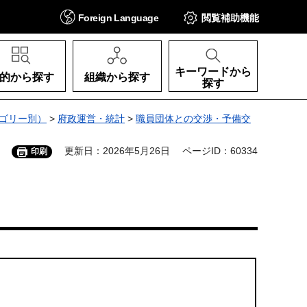
Foreign
Language
閲覧補助
機能
キーワードから
的から探す
組織から探す
探す
ゴリー別）
>
府政運営・統計
>
職員団体との交渉・予備交
更新日：2026年5月26日
ページID：60334
印刷